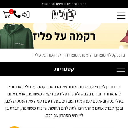
מחירים מיוחדים למזמינים באתר בלבד!
0
כניסה לסיטונאים
רקמה על פליז
בית
קטלוג מוצרים והזמנות
מוצרי חורף
רקמה על פליז
/
/
/
קטגוריות
חברת בן ליין מציעה שירות מיוחד של הדפסת רקמה על פליז, אם תרצו
להתאחד החברים בצבא ולעשות פליז עם רקמה משותפת, או אם אתם
בעלי עסק ובאלכם לפנק את העובדים בפליז עם רקמה של העסק שלכם,
ובכך לבדל אותם מהתחרים ולתת להם תחושת שייכות משותפת, חברת בן
ליין היא הפתרון עבורכם.