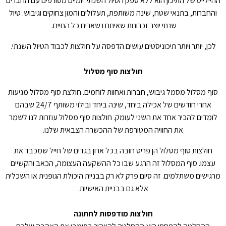
ההיילייט של התיכון הוא ללא ספק הטיול השנתי. יומיים מטורפים עם החברים
והחברות, בתנאי שטח, שינה משותפת, תעלולים והמון צחוקים וגיבוש. טיול
שנתי יוצר זכרונות שאיתם נשארים כל החיים.
לכן, יותר ויותר תיכוניסטים עושים הדפסה על חולצות לכבוד הטיול השנתי.
חולצות סוף מסלול
סוף מסלול מסמל גיבוש, חברות ואחוות לוחמים. חולצת סוף מסלול מגיעות
אחרי חודשים של אכילה ביחד, שינה ביחד ובילוי משותף 24/7 שבהם
לומדים להכיר אחד את השני לעומק. חולצות סוף מסלול עוזרות לנו לשמר
את החוויה המטורפת של ההכשרה הצבאית שלנו.
חולצות סוף מסלול הן פריט חובה בכל ארון בגדים של חייל שמכבד את
עצמו. סוף המסלול זה הרגע שבו כל ההשקעה העצומה, הכאב והקשיים
מרגישים משתלמים. זה סיום פרק לא רק בבניית היכולת הגופנית או השכלית
אלא גם בבניית האישיות.
חולצות מודפסות לחתונה