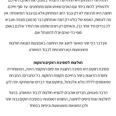
ההחלטה להתחתן היא ההחלטה להצהיר בפומבי את האהבה שלכם
ולהתחייב להיות ביחד עם האדם שאיתו אתם מתחתנים- עד סוף חייכם.
חתונה היא מרגשת לא רק עבור הזוג המתחתן אלא גם עבור המשפחה: אין
מה לעשות, האמא של כולנו רק רוצה שנתחתן כבר (וכמובן מצפה שנביא
לה נכדים מיד אחר כך), והאחים רק רוצים שתפנו את החדר שלכם באופן
סופי כדי שהם יוכלו להתנחל שם.
אין דבר כיף יותר מאשר לחגוג את החתונה באמצעות הוצאת חולצות
משעשעות ו/או רומנטיות לכבוד המאורע.
חולצות למסיבת רווקים ורווקות
מסיבת רווקים היא מסיבה החוגגת את סיום התקופה היפה, המשוחררת
וחסרת הדאגות ביותר בחייכם: תקופת הרווקות. כל החברים/ החברות
מתאספים ללילה מלא אלכוהול, צחוקים ועוד דברים שהשתיקה יפה להן.
הרבה פעמים, חברים אוהבים להוציא חולצות לכבוד המאורע. בניגוד
לחולצות שמדפיסים לחתונה, החופש האומנותי במסיבת רווקים גבוה יותר
ולכן התוצאות משעשעות וכיפיות במיוחד.