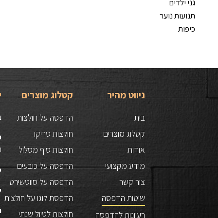
גני ילדים
תנועות נוער
כיפות
ניווט מהיר
קטלוג מוצרים
י
בית
הדפסה על חולצות
ב
קטלוג מוצרים
חולצות טריקו
כ
אודות
חולצות סוף מסלול
הס
מידע מקצועי
הדפסה על כובעים
ט
צור קשר
הדפסה על סווטשירט
ש
שיטות הדפסה
הדפסת לוגו על חולצות
ת
חולצות לטיול שנתי
רעיונות להדפסה