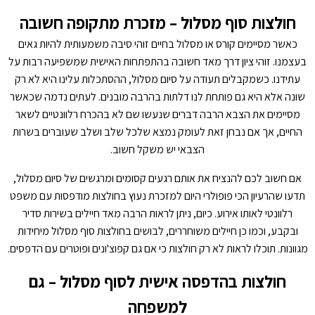
חולצות סוף מסלול – מזכרת מתקופה חשובה
כאשר מסיימים קורס או מסלול בחיים זוהי סיבה משמעותית להיות גאים
בעצמנו. זוהי ציון דרך מאד חשובה בהתפתחות האישית שמשפיעה רבות על
עתידנו. כשמקבלים תעודה על סיום מסלול, ההסתכלות עלינו היא לא רק
שונה אלא היא גם פותחת לנו דלתות בהרבה מובנים. לעתים נדמה שכאשר
מסיימים את הצבא הרבה דברים שנעשו שם לא בהכרח רלוונטיים לשאר
החיים, אך אם נבחן זאת לעומק נמצא שלכל שלב ושלב שעוברים בשרות
הצבאי יש משקל חשוב.
אם חשוב לכם להנציח את אותם רגעים קסומים ומרגשים של סיום מסלול,
תדעו שהרעיון הכי פופולרי היום למזכרת נעוץ בחולצות מודפסות עם משפט
רלוונטי לאותו אירוע. כיום, ניתן לראות הרבה מאד חיילים בשירות סדיר
ובקבע, וכמו כן חיילים משוחררים, לבושים בחולצות סוף מסלול מיחידות
מגוונות. תוכלו לראות לא רק חולצות כי אם גם קפוצ'ונים ופוטרים עם הדפסים.
חולצות בהדפסה אישית לסוף מסלול – גם
למשפחה