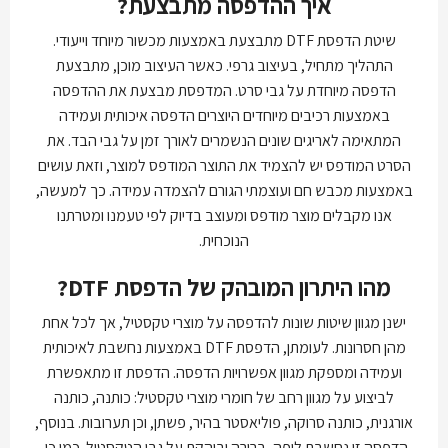
איך ההדפסה מתבצעת?
שיטת הדפסת DTF מתבצעת באמצעות מכשור מיוחד וייעודי.
התהליך מתחיל, בעיצוב גרפי. כאשר העיצוב מוכן, מתבצעת
הדפסה מיוחדת על גבי סרט. המדפסת מבצעת את ההדפסה
באמצעות רכיבים מיוחדים היוצרים הדפסה איכותית ועמידה
המתאימה לאריגים שונים הנשמרים לאורך זמן על גבי הבד. את
הסרט המודפס יש להצמיד את התוצר המודפס למוצר, וזאת עושים
באמצעות מכבש חם ועוצמתי הגורם להצמדה עמידה. כך למעשה,
אנו מקבלים מוצר מודפס ומעוצב בדיוק לפי טעמנו ומטרתנו
הנוכחית.
מהו היתרון המובהק של הדפסת
DTF
?
ישנן מגוון שיטות שונות להדפסה על מוצרי טקסטיל, אך לכל אחת
מהן חסרונות. לעומתן, הדפסת DTF באמצעות נחשבת לאיכותית
ועמידה ומספקת מגוון אפשרויות הדפסה. הדפסת זו מתאפשרת
לביצוע על מגוון רחב של חומרי מוצרי טקסטיל: כותנה, כותנה
אורגנית, כותנה סרוקה, פוליאסטר בהיר, פשתן, וכן תערובות. בנוסף,
הדפסה זו נחשבת ליפה, ברורה ובוהקת על גבי הטקסטיל. כמו כן,