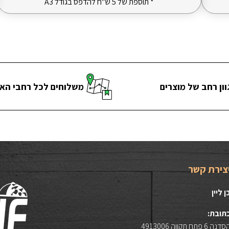
* תוספת של 5 ש"ח להדפס בגודל A3
וון רחב של מוצרים
משלוחים לכל רחבי הא
צירת קשר
ן ליין
תובת:
דנה 6 פתח תקווה 4913006