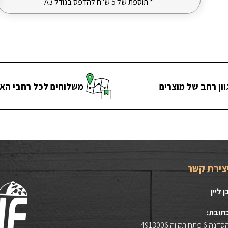
* תוספת של 5 ש"ח להדפס בגודל A3
וון רחב של מוצרים
משלוחים לכל רחבי הא
צירת קשר
ן ליין
תובת:
דנה 6 פתח תקווה 4913006